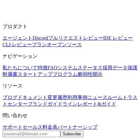
プロダクト
エージェント
Discord
プルリクエストレビュー
IDE レビュー
CLI レビュー
プラン
オープンソース
ナビゲーション
私たちについて
特徴
FAQ
システムステータス
採用
データ保護
附属書
スタートアッププログラム
脆弱性開示
リソース
ブログ
ドキュメント
変更履歴
利用事例
ニュースルーム
トラス
トセンター
ブランドガイドライン
レポート&ガイド
問い合わせ
サポート
セールス
料金表
パートナーシップ
Subscribe